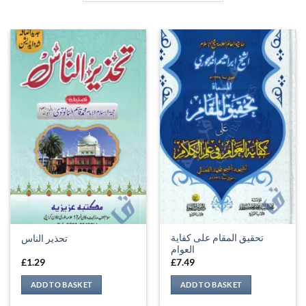
تحقيق المقام على كفاية
تحذیر الناس
العوام
£
1.29
£
7.49
ADD TO BASKET
ADD TO BASKET