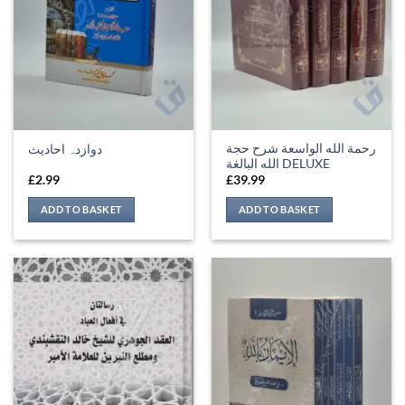
رحمة الله الواسعة شرح حجة
دوازدہ احادیث
الله البالغة DELUXE
£
2.99
£
39.99
ADD TO BASKET
ADD TO BASKET