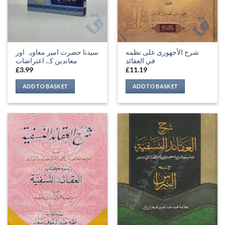
شرح الأجهورى على نظمه
سیدنا حضرت امیر معاویہ اور
في العقائد
معاندین کے اعتراضات
£
3.99
£
11.19
ADD TO BASKET
ADD TO BASKET