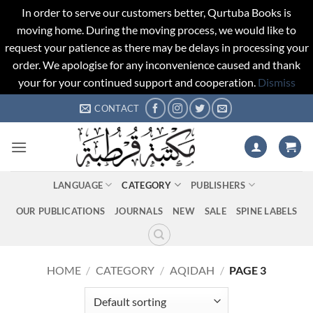
In order to serve our customers better, Qurtuba Books is
moving home. During the moving process, we would like to
request your patience as there may be delays in processing your
order. We apologise for any inconvenience caused and thank
your for your continued support and cooperation.
Dismiss
Skip
CONTACT
to
content
LANGUAGE
CATEGORY
PUBLISHERS
OUR PUBLICATIONS
JOURNALS
NEW
SALE
SPINE LABELS
HOME
/
CATEGORY
/
AQIDAH
/
PAGE 3