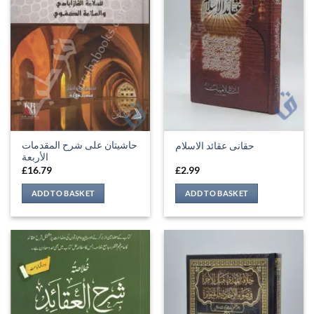
حاشيتان على شرح المقدمات
حقانی عقائد الاسلام
الأربعة
£
16.79
£
2.99
ADD TO BASKET
ADD TO BASKET