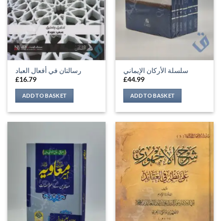
سلسلة الأركان الإيماني
رسالتان في أفعال العباد
£
16.79
£
44.99
ADD TO BASKET
ADD TO BASKET