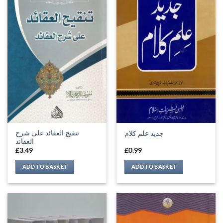
تنقيح العقائد على شرح
جدید علم کلام
العقائد
£
3.49
£
0.99
ADD TO BASKET
ADD TO BASKET