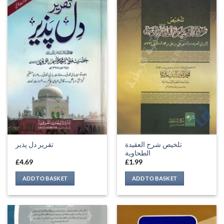
تلخيص شرح العقيدة
تقریر دل پذیر
الطحاوية
£
4.69
£
1.99
ADD TO BASKET
ADD TO BASKET