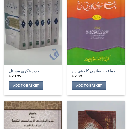
جماعت اسلامی كا ديني رخ
جدید فکری مسائل
£
23.99
£
2.39
ADD TO BASKET
ADD TO BASKET