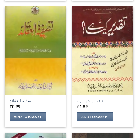
تقدیر کیا ہے
تصفيۃ العقائد
£
0.99
£
1.89
ADD TO BASKET
ADD TO BASKET