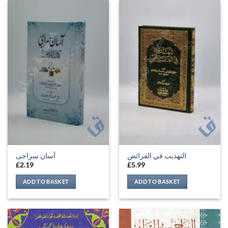
التهذيب في الفرائض
آسان سراجی
£
2.19
£
5.99
ADD TO BASKET
ADD TO BASKET