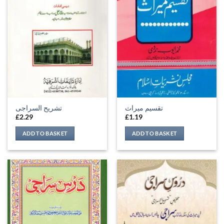
تقسیم میراث
تشریح السراجی
£
2.29
£
1.19
ADD TO BASKET
ADD TO BASKET