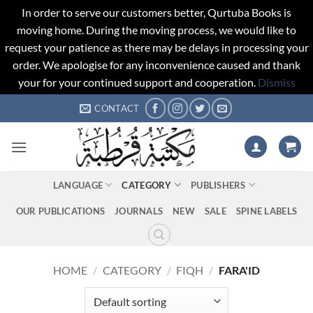
In order to serve our customers better, Qurtuba Books is
moving home. During the moving process, we would like to
request your patience as there may be delays in processing your
order. We apologise for any inconvenience caused and thank
your for your continued support and cooperation.
Dismiss
Skip
CONTACT
to
content
LANGUAGE
CATEGORY
PUBLISHERS
OUR PUBLICATIONS
JOURNALS
NEW
SALE
SPINE LABELS
HOME
/
CATEGORY
/
FIQH
/
FARA'ID