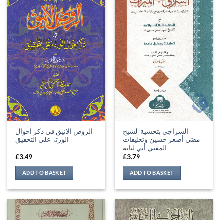
السراجي بتحشية الشيخ
الروض الانیق فی ذکر احوال
مفتي أصغر حسين وتعليقات
الورثۃ علی التحقیق
المفتي أبي لبابة
£
3.49
£
3.79
ADD TO BASKET
ADD TO BASKET