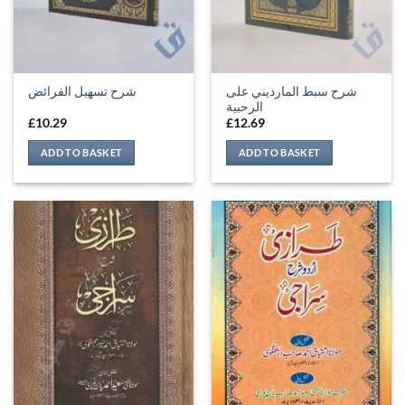
شرح سبط المارديني على
شرح تسهيل الفرائض
الرحبية
£
10.29
£
12.69
ADD TO BASKET
ADD TO BASKET