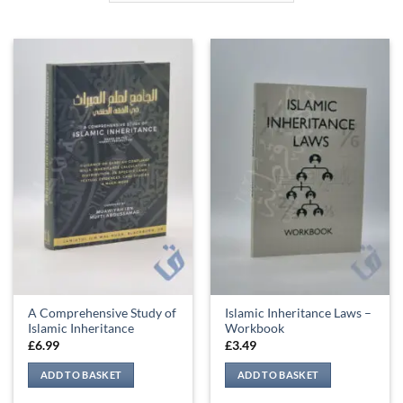
A Comprehensive Study of
Islamic Inheritance Laws –
Islamic Inheritance
Workbook
£
6.99
£
3.49
ADD TO BASKET
ADD TO BASKET