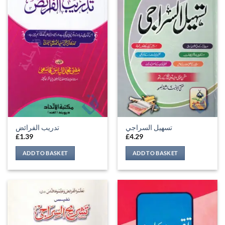
تسهيل السراجي
تدريب الفرائض
£
1.39
£
4.29
ADD TO BASKET
ADD TO BASKET