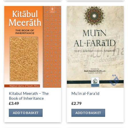
Kitabul Meerath – The
Mu’in al-Fara’id
Book of Inheritance
£
3.49
£
2.79
ADD TO BASKET
ADD TO BASKET