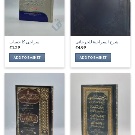
شرح السراجية للجرجاني
سراجی کا حساب
£
1.29
£
4.99
ADD TO BASKET
ADD TO BASKET