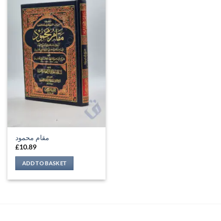
مقام محمود
£
10.89
ADD TO BASKET