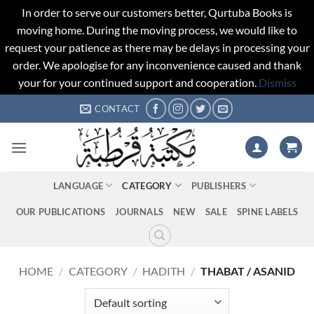
In order to serve our customers better, Qurtuba Books is
moving home. During the moving process, we would like to
request your patience as there may be delays in processing your
order. We apologise for any inconvenience caused and thank
your for your continued support and cooperation.
Dismiss
Skip
CONTACT
to
content
LANGUAGE
CATEGORY
PUBLISHERS
OUR PUBLICATIONS
JOURNALS
NEW
SALE
SPINE LABELS
HOME
/
CATEGORY
/
HADITH
/
THABAT / ASANID