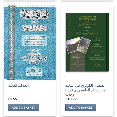
الفيضان الكوثري في أسانيد
العناقيد الغالية
مشايخ دار العلوم بري قديما
وحديثا
£
2.99
£
13.99
ADD TO BASKET
ADD TO BASKET