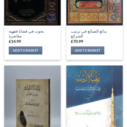
بدائع الصنائع في ترتيب
بحوث في قضايا فقهية
الشرائع
معاصرة
£
14.99
£
70.99
ADD TO BASKET
ADD TO BASKET