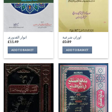
اوزان شرعية
انوار القدوری
£
11.49
£
0.89
ADD TO BASKET
ADD TO BASKET