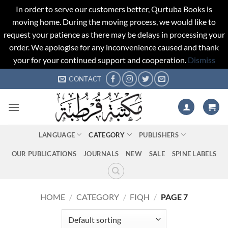
In order to serve our customers better, Qurtuba Books is
moving home. During the moving process, we would like to
request your patience as there may be delays in processing your
order. We apologise for any inconvenience caused and thank
your for your continued support and cooperation.
Dismiss
Skip
CONTACT
to
content
LANGUAGE
CATEGORY
PUBLISHERS
OUR PUBLICATIONS
JOURNALS
NEW
SALE
SPINE LABELS
HOME
/
CATEGORY
/
FIQH
/
PAGE 7