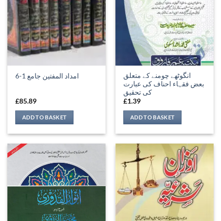
انگوٹھے چومنے کے متعلق
امداد المفتین جامع 1-6
بعض فقہاء احناف کی عبارت
کی تحقیق
£
85.89
£
1.39
ADD TO BASKET
ADD TO BASKET