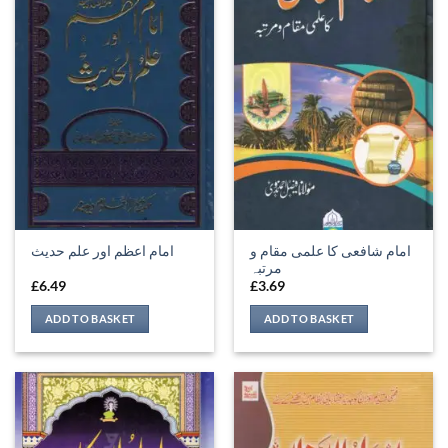
امام شافعی کا علمی مقام و
امام اعظم اور علم حدیث
مرتبہ
£
6.49
£
3.69
ADD TO BASKET
ADD TO BASKET