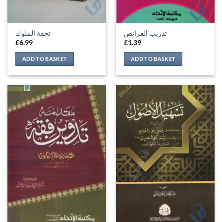
تدريب الفرائض
تحفة الملوك
£
6.99
£
1.39
ADD TO BASKET
ADD TO BASKET