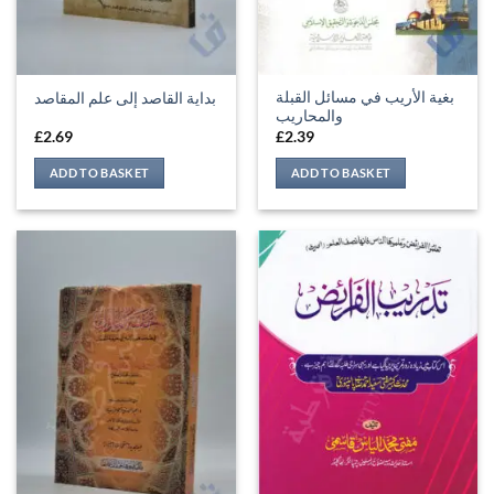
بغية الأريب في مسائل القبلة
بداية القاصد إلى علم المقاصد
والمحاريب
£
2.69
£
2.39
ADD TO BASKET
ADD TO BASKET