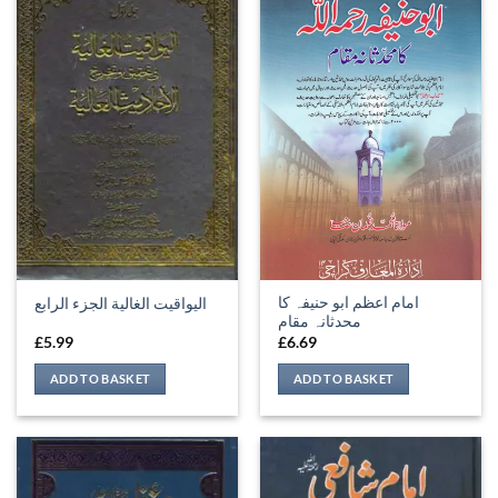
امام اعظم ابو حنیفہ کا
اليواقيت الغالية الجزء الرابع
محدثانہ مقام
£
5.99
£
6.69
ADD TO BASKET
ADD TO BASKET