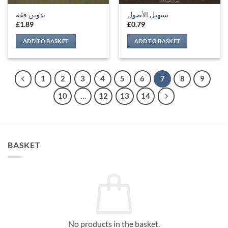
تسهيل الأصول
تدوين فقه
£
1.89
£
0.79
ADD TO BASKET
ADD TO BASKET
1
2
3
4
5
6
7
8
9
10
…
12
13
14
BASKET
No products in the basket.