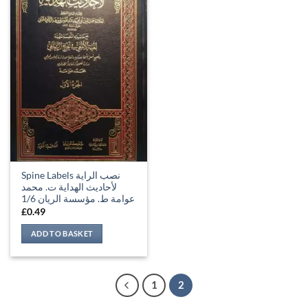
Spine Labels نصب الراية
لأحاديث الهداية ت. محمد
عوامة ط. مؤسسة الريان 1/6
£
0.49
ADD TO BASKET
1
2