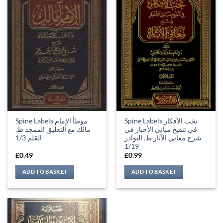
Spine Labels نخب الأفكار
Spine Labels موطأ الإمام
في تنقيح مباني الأخبار في
مالك مع التعليق الممجد ط.
شرح معاني الآثار ط. النوادر
القلم 1/3
1/19
£
0.49
£
0.99
ADD TO BASKET
ADD TO BASKET