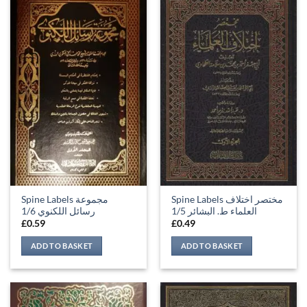
Spine Labels مختصر اختلاف
Spine Labels مجموعة
العلماء ط. البشائر 1/5
رسائل اللكنوي 1/6
£
0.59
£
0.49
ADD TO BASKET
ADD TO BASKET