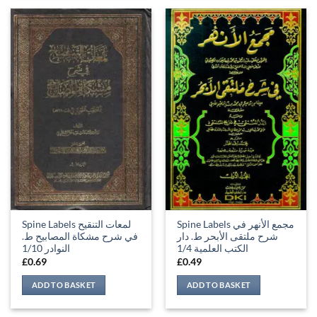
Spine Labels مجمع الأنهر في
Spine Labels لمعات التنقيح
شرح ملتقى الأبحر ط. دار
في شرح مشكاة المصابيح ط.
الكتب العلمية 1/4
النوادر 1/10
£
0.69
£
0.49
ADD TO BASKET
ADD TO BASKET