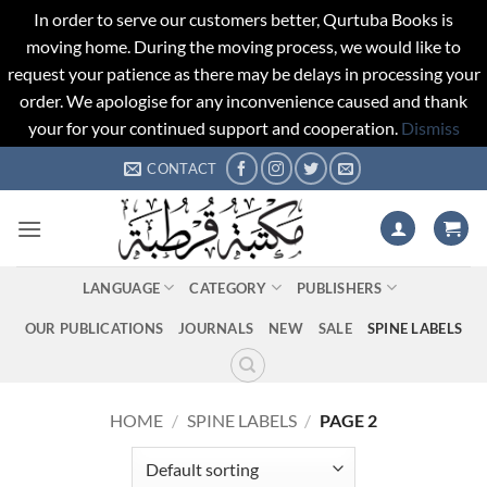
In order to serve our customers better, Qurtuba Books is
moving home. During the moving process, we would like to
request your patience as there may be delays in processing your
order. We apologise for any inconvenience caused and thank
your for your continued support and cooperation.
Dismiss
Skip
CONTACT
to
content
LANGUAGE
CATEGORY
PUBLISHERS
OUR PUBLICATIONS
JOURNALS
NEW
SALE
SPINE LABELS
HOME
/
SPINE LABELS
/
PAGE 2