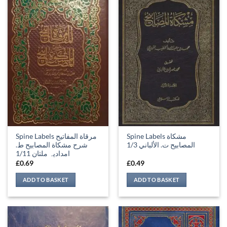
Spine Labels مشكاة
Spine Labels مرقاة المفاتيح
المصابيح ت. الألباني 1/3
شرح مشكاة المصابيح ط.
امدادیہ ملتان 1/11
£
0.69
£
0.49
ADD TO BASKET
ADD TO BASKET