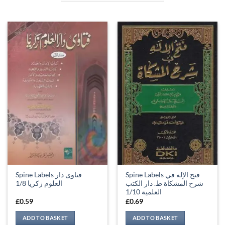
Spine Labels فتح الإله في
Spine Labels فتاوی دار
شرح المشكاة ط. دار الكتب
العلوم زکریا 1/8
العلمية 1/10
£
0.59
£
0.69
ADD TO BASKET
ADD TO BASKET