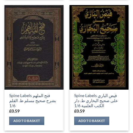
Spine Labels فيض الباري
Spine Labels فتح الملهم
على صحيح البخاري ط. دار
بشرح صحيح مسلم ط. القلم
1/6
الكتب العلمية 1/6
£
0.59
£
0.59
ADD TO BASKET
ADD TO BASKET