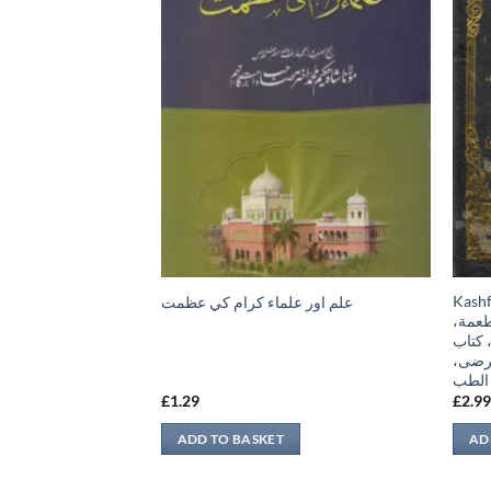
Kashful Bari –
علم اور علماء كرام كي عظمت
أطعمة
، كتاب
لمرضى
الطب
£
1.29
£
2.9
ADD TO BASKET
AD