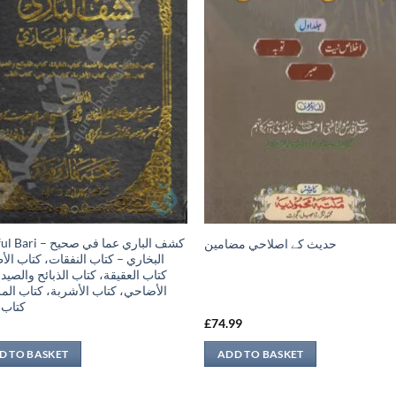
 كشف الباري عما في صحيح
حدیث کے اصلاحي مضامين
البخاري – كتاب النفقات، كتاب ال،
كتاب العقيقة، كتاب الذبائح والصيد
الأضاحي، كتاب الأشربة، كتاب ا،
كتاب 
9
£
74.99
D TO BASKET
ADD TO BASKET