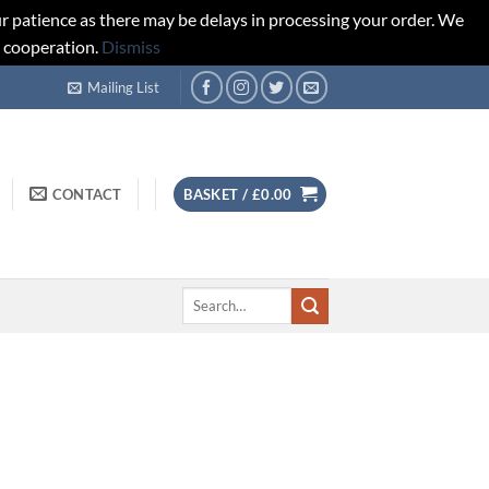
r patience as there may be delays in processing your order. We
d cooperation.
Dismiss
Mailing List
CONTACT
BASKET /
£
0.00
Search
for: