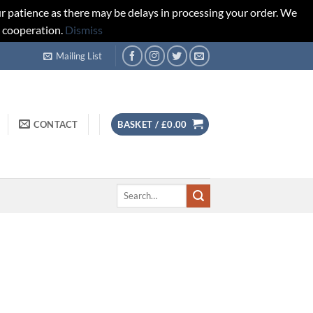
r patience as there may be delays in processing your order. We
d cooperation.
Dismiss
Mailing List
CONTACT
BASKET /
£
0.00
Search
for: