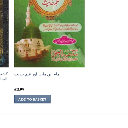
امام ابن ماجہ اور علم حديث
البخ،
£
3.99
ADD TO BASKET