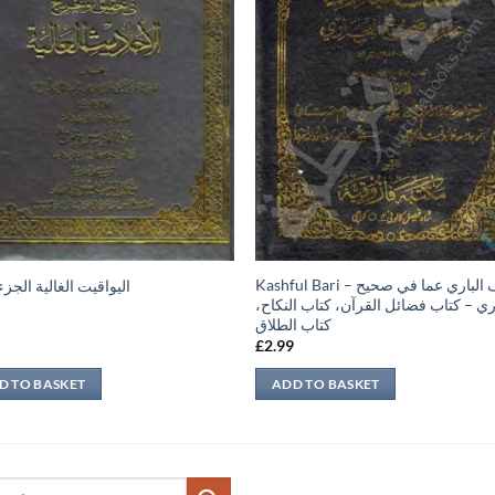
Kashful Bari – كشف الباري عما في صحيح
اليواقيت الغالية الجزء
اري – كتاب فضائل القرآن، كتاب النكاح
كتاب الطلاق
9
£
2.99
D TO BASKET
ADD TO BASKET
ch