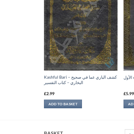
Kashful Bari – كشف الباري عما في صحيح
 الأول
البخاري – كتاب التفسير
البخاري – كتاب الطب
£
2.99
£
5.9
ADD TO BASKET
AD
Sear
BASKET