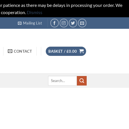
r patience as there may be delays in processing your order. We
d cooperation.
Dismiss
Mailing List
CONTACT
BASKET /
£
0.00
Search
for: