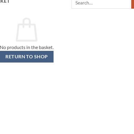
Search
SKET
for:
No products in the basket.
RETURN TO SHOP