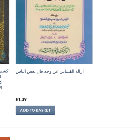
ازالة القساس عن وجه قال بعض الناس
،
كت
ا،
£
1.39
ADD TO BASKET