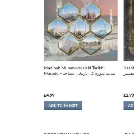
Madinah Munawwarah ki Tarikhi
Kashful Bari –
تفسير
Masajid – مدينه منوره كی تاريخی مساجد
£
4.99
£
2.9
ADD TO BASKET
AD