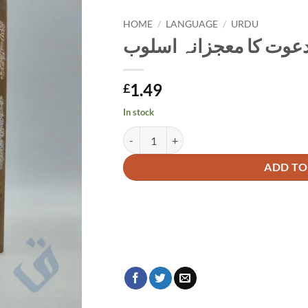
HOME
/
LANGUAGE
/
URDU
 دعوت کا معجزانہ اسلوب
1.49
£
In stock
تبلیغ و دعوت کا معجزانہ اسلوب quantity
Alternative:
ADD TO