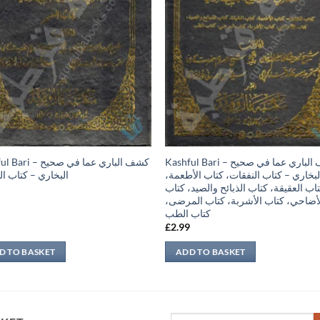
Kashful Bari – كشف الباري عما في صحيح
 كشف الباري عما في صحيح
البخاري – كتاب النفقات، كتاب الأطعمة
البخاري – كتاب ال
اب العقيقة، كتاب الذبائح والصيد، كتاب
لأضاحي، كتاب الأشربة، كتاب المرضى
كتاب الطب
9
£
2.99
D TO BASKET
ADD TO BASKET