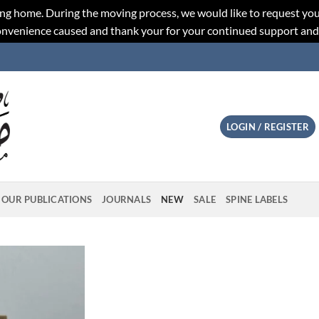
ng home. During the moving process, we would like to request you
convenience caused and thank your for your continued support an
LOGIN / REGISTER
OUR PUBLICATIONS
JOURNALS
NEW
SALE
SPINE LABELS