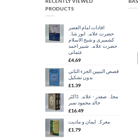
RECENTLY VIEWED
BA
PRODUCTS
افادات امام العصر
حضرت علامہ انور شاہ
کشمیری و شیخ الاسلام
حضرت علامہ شبیر احمد
عثمانی
£
4.69
قصص النبيين الجزء الثاني
بدون تشكيل
£
1.39
مجلہ صفدر - علامہ ڈاکٹر
خالد محمود نمبر
£
16.49
معرکہ ایمان و مادیت
£
1.79