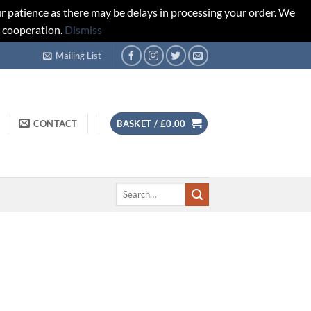
r patience as there may be delays in processing your order. We
d cooperation.
Dismiss
Mailing List
CONTACT
BASKET /
£
0.00
Search
for: