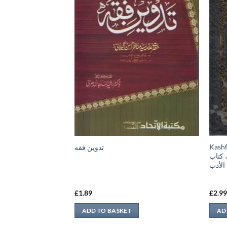
h ki Tarikhi
Kashful Bari –
تدوين فقه
 كتاب
مدينه منوره كی تاريخی مساج
الأدب
£
1.89
£
2.9
ADD TO BASKET
AD