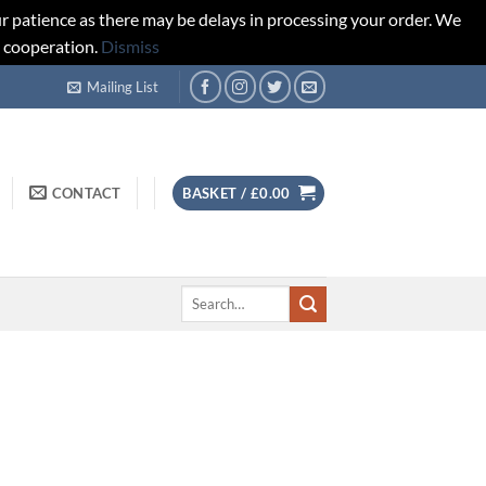
r patience as there may be delays in processing your order. We
d cooperation.
Dismiss
Mailing List
CONTACT
BASKET /
£
0.00
Search
for: