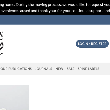
ng home. During the moving process, we would like to request you
convenience caused and thank your for your continued support an
LOGIN / REGISTER
OUR PUBLICATIONS
JOURNALS
NEW
SALE
SPINE LABELS