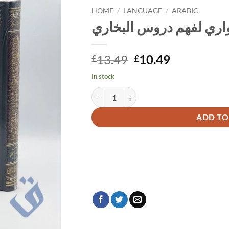
HOME
/
LANGUAGE
/
ARABIC
ري لفهم دروس البخاري
Original
Current
13.49
10.49
£
£
price
price
In stock
was:
is:
جلوس الحواري لفهم دروس البخاري quantity
Alternative:
£13.49.
£10.49.
ADD TO