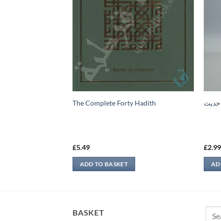
امام اب
The Complete Forty Hadith
 حدیث
£
5.49
£
2.9
ADD TO BASKET
AD
Sear
BASKET