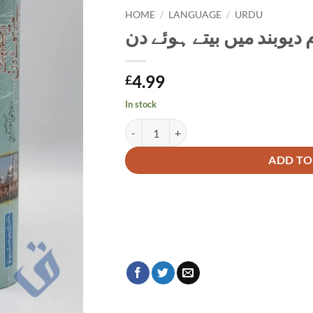
HOME
/
LANGUAGE
/
URDU
م دیوبند میں بیتے ہوئے دن
4.99
£
In stock
دار العلوم دیوبند میں بیتے ہوئے دن quantity
Alternative:
ADD TO