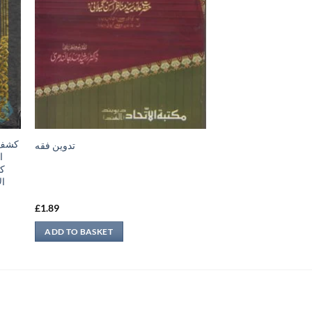
تدوين فقه
،
كت
ا،
£
1.89
ADD TO BASKET