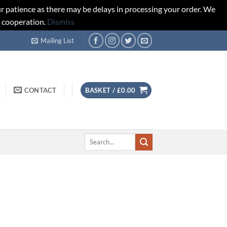
r patience as there may be delays in processing your order. We
d cooperation.
Dismiss
Mailing List
CONTACT
BASKET /
£
0.00
Search
for: