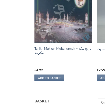
Tarikh Makkah Mukarramah – تاريخ مكه
 حدیث
ازالة القساس عن
مكرمه
£
4.99
£
2.9
ADD TO BASKET
AD
Sear
BASKET