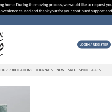
ng home. During the moving process, we would like to request you
convenience caused and thank your for your continued support an
LOGIN / REGISTER
OUR PUBLICATIONS
JOURNALS
NEW
SALE
SPINE LABELS