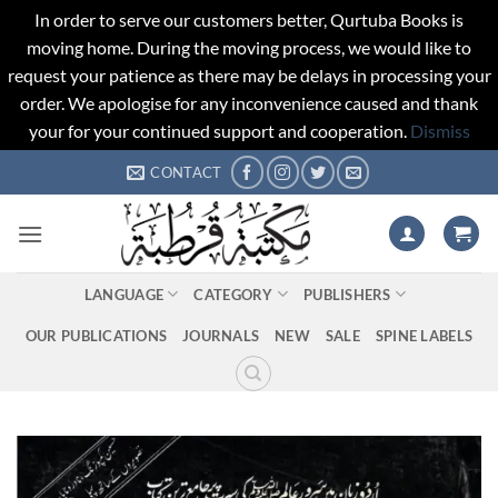
In order to serve our customers better, Qurtuba Books is
moving home. During the moving process, we would like to
request your patience as there may be delays in processing your
order. We apologise for any inconvenience caused and thank
your for your continued support and cooperation.
Dismiss
Skip
CONTACT
to
content
LANGUAGE
CATEGORY
PUBLISHERS
OUR PUBLICATIONS
JOURNALS
NEW
SALE
SPINE LABELS