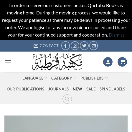
In order to serve our customers better, Qurtuba Books is
moving home. During the moving process, we would like to
request your patience as there may be delays in processing your
order. We apologise for any inconvenience caused and thank
your for your continued support and cooperation.
Dismiss
Skip
CONTACT
to
content
LANGUAGE
CATEGORY
PUBLISHERS
OUR PUBLICATIONS
JOURNALS
NEW
SALE
SPINE LABELS