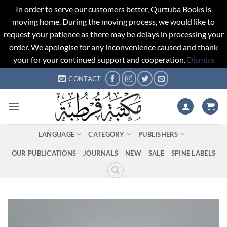
In order to serve our customers better, Qurtuba Books is
moving home. During the moving process, we would like to
request your patience as there may be delays in processing your
order. We apologise for any inconvenience caused and thank
your for your continued support and cooperation.
Dismiss
Skip
CONTACT
to
content
LANGUAGE
CATEGORY
PUBLISHERS
OUR PUBLICATIONS
JOURNALS
NEW
SALE
SPINE LABELS