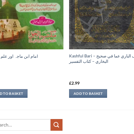
Kashful Bari – كشف الباري عما في صحيح
امام ابن ماجہ اور علم
البخاري – كتاب التفسير
9
£
2.99
D TO BASKET
ADD TO BASKET
ch