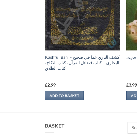
Kashful Bari – كشف الباري عما في صحيح
 حديث
اليواقي
البخاري – كتاب فضائل القرآن، كتاب النكاح،
كتاب الطلاق
£
2.99
£
3.9
ADD TO BASKET
AD
Sear
BASKET
for: