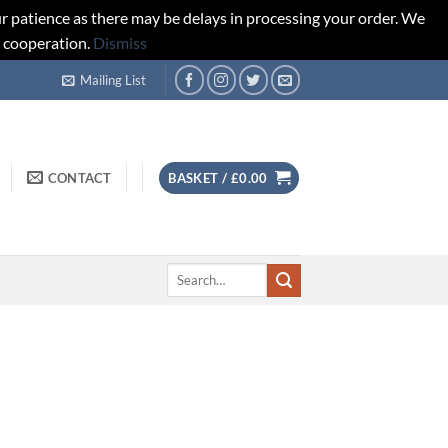
r patience as there may be delays in processing your order. We
d cooperation.
Dismiss
Mailing List
CONTACT
BASKET /
£
0.00
Search
for: