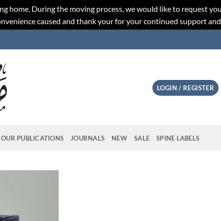
ng home. During the moving process, we would like to request you
convenience caused and thank your for your continued support an
LOGIN / REGISTER
OUR PUBLICATIONS
JOURNALS
NEW
SALE
SPINE LABELS