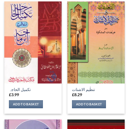
تنظٰیم الاشتات
تکمیل الحاجہ
£
3.99
£
8.29
ADD TO BASKET
ADD TO BASKET