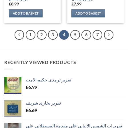
£
8.99
£
7.99
ADD TO BASKET
ADD TO BASKET
1
2
3
4
5
6
7
RECENTLY VIEWED PRODUCTS
تقریر ترمذی حکیم الامت
£
6.99
تقریر بخاری شریف
£
6.69
تقريرات الشمس الإنبابي على مقدمة القسطلاني على