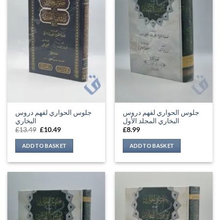
جلوس الحواري لفهم دروس
جلوس الحواري لفهم دروس
البخاري المجلد الأول
البخاري
Original
Current
£
13.49
£
10.49
£
8.99
price
price
was:
is:
ADD TO BASKET
ADD TO BASKET
£13.49.
£10.49.