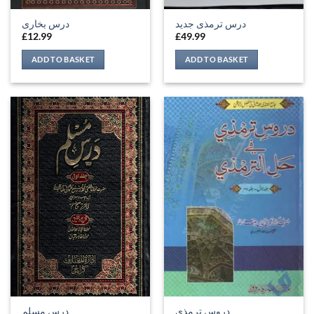
درس ترمذی جدید
درس بخاری
£
12.99
£
49.99
ADD TO BASKET
ADD TO BASKET
دروس ترمذی
درس مسلم