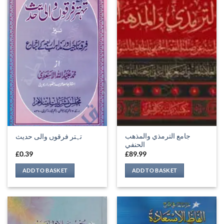
جامع الترمذي والمذهب
تہتر فرقوں والی حدیث
الحنفي
£
0.39
£
89.99
ADD TO BASKET
ADD TO BASKET