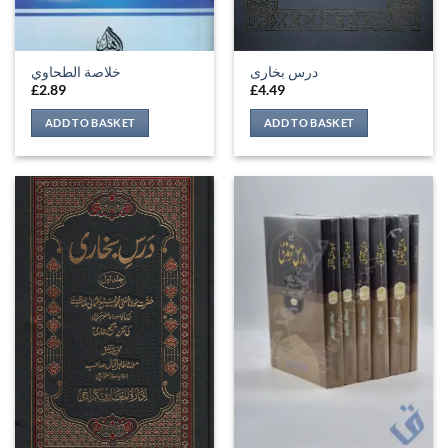
درس بخاری
خلاصة الطحاوي
£
2.89
£
4.49
ADD TO BASKET
ADD TO BASKET