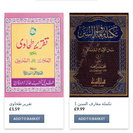
تكملة معارف السنن 1
تقریر طحاوی
£
1.59
£
9.99
ADD TO BASKET
ADD TO BASKET