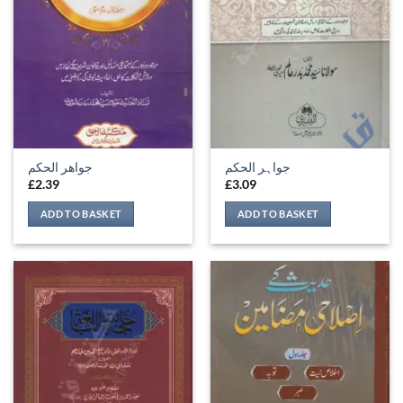
جواہر الحکم
جواهر الحكم
£
2.39
£
3.09
ADD TO BASKET
ADD TO BASKET