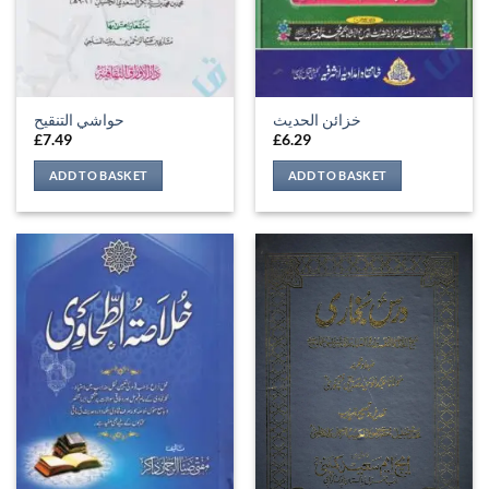
خزائن الحدیث
حواشي التنقيح
£
7.49
£
6.29
ADD TO BASKET
ADD TO BASKET