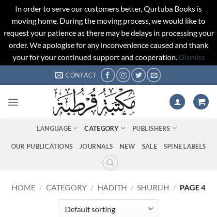
In order to serve our customers better, Qurtuba Books is
moving home. During the moving process, we would like to
request your patience as there may be delays in processing your
order. We apologise for any inconvenience caused and thank
your for your continued support and cooperation.
Dismiss
Skip
CONTACT
to
content
LANGUAGE
CATEGORY
PUBLISHERS
OUR PUBLICATIONS
JOURNALS
NEW
SALE
SPINE LABELS
HOME
/
CATEGORY
/
HADITH
/
SHURUH
/
PAGE 4