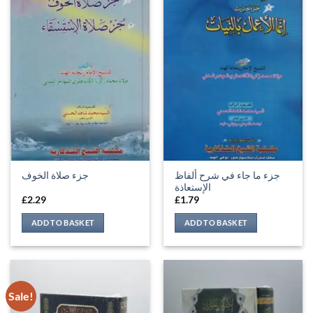
جزء ما جاء في شرح ألفاظ
جزء صلاة الخوف
الإستعاذة
£
2.29
£
1.79
ADD TO BASKET
ADD TO BASKET
Sale!