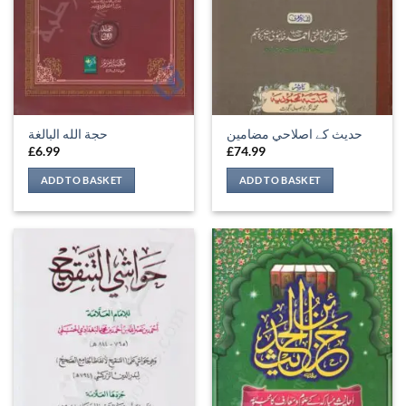
حدیث کے اصلاحي مضامين
حجة الله البالغة
£
6.99
£
74.99
ADD TO BASKET
ADD TO BASKET