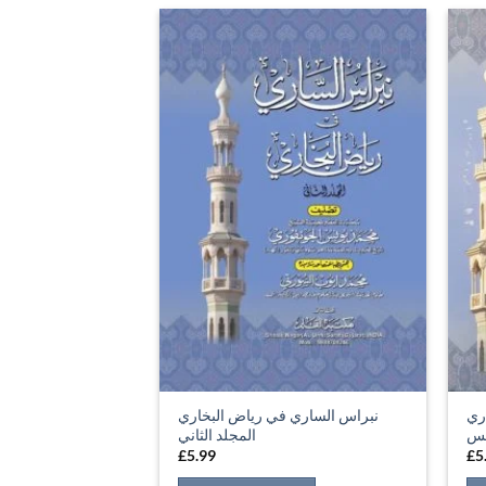
ري
نبراس الساري في رياض البخاري
مس
المجلد الثاني
£
5.99
£
5