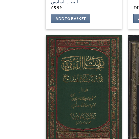
المجلد السادس
£
5.99
£
4
ADD TO BASKET