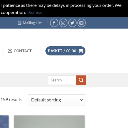
r patience as there may be delays in processing your order. We
d cooperation.
Dismiss
Mailing List
CONTACT
BASKET /
£
0.00
Search
for:
159 results