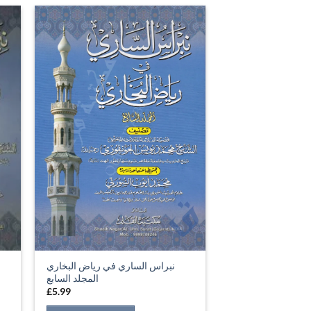
نبراس الساري في رياض البخاري
المجلد السابع
£
5.99