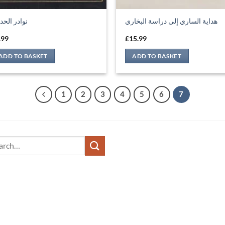
هداية الساري إلى دراسة البخاري
نوادر الحد
.99
£
15.99
ADD TO BASKET
ADD TO BASKET
1
2
3
4
5
6
7
ch