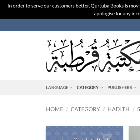
In order to serve our customers better, Qurtuba Books is movi
apologise for any in
Skip
to
content
LANGUAGE
CATEGORY
PUBLISHERS
HOME
/
CATEGORY
/
HADITH
/