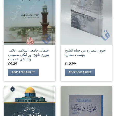
عيون النضارة من حياة الشيخ
علمائے جامعہ اسلامیہ علامہ
يوسف مطارة
بنوری ٹاؤن اور انکی تصنیفی
و تالیفی خدمات
£
9.39
£
12.99
ADD TO BASKET
ADD TO BASKET