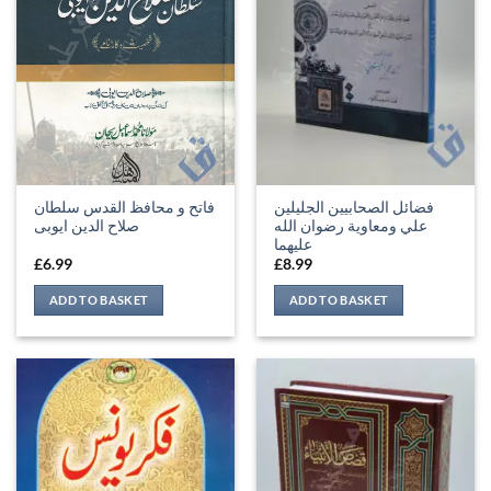
فضائل الصحابيين الجليلين
فاتح و محافظ القدس سلطان
علي ومعاوية رضوان الله
صلاح الدین ایوبی
عليهما
£
6.99
£
8.99
ADD TO BASKET
ADD TO BASKET