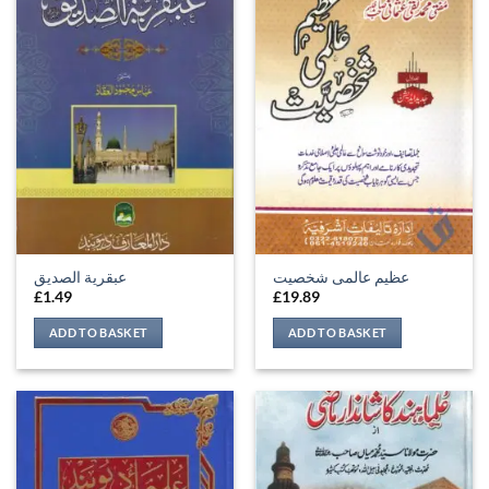
عظیم عالمی شخصیت
عبقرية الصديق
£
1.49
£
19.89
ADD TO BASKET
ADD TO BASKET