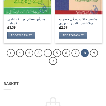
مختصر حالات زندگی حضرت
محدثٰین عظام اور انکے علمی
مولانا عبد القادر رائے پوری
کارنامے
£
3.39
£
2.39
ADD TO BASKET
ADD TO BASKET
1
2
3
…
5
6
7
8
9
BASKET