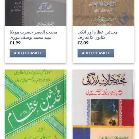
محدثین عظام اور انکی
محدث العصر حضرت مولانا
کتابوں کا تعارف
سید محمد یوسف بنوری
£
1.99
£
3.09
ADD TO BASKET
ADD TO BASKET