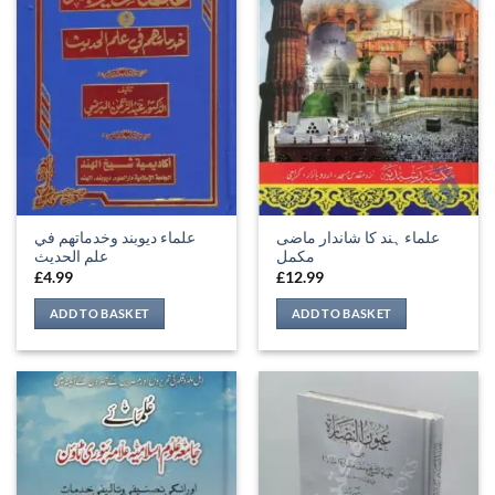
علماء ہند کا شاندار ماضی
علماء ديوبند وخدماتهم في
مکمل
علم الحديث
£
4.99
£
12.99
ADD TO BASKET
ADD TO BASKET