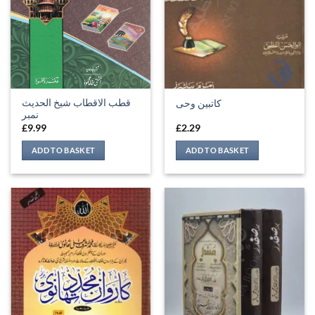
قطب الاقطاب شیخ الحدیث
کاتبین وحی
نمبر
£
9.99
£
2.29
ADD TO BASKET
ADD TO BASKET