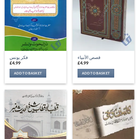
قصص الأنبياء
فکر یونس
£
4.99
£
4.99
ADD TO BASKET
ADD TO BASKET