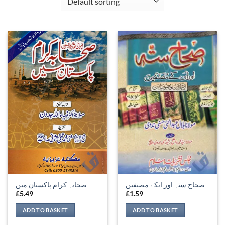
صحاح ستہ اور انکے مصنفین
صحابہ کرام پاکستان میں
£
5.49
£
1.59
ADD TO BASKET
ADD TO BASKET