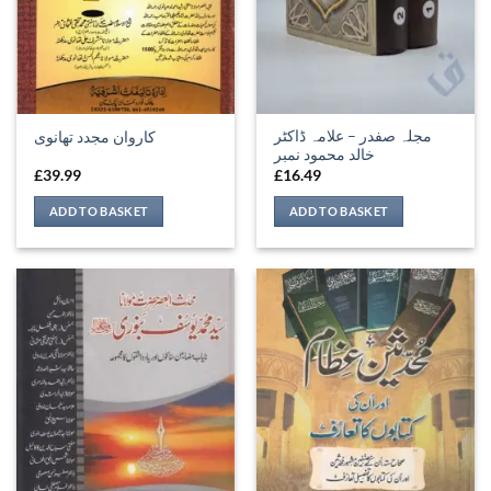
مجلہ صفدر – علامہ ڈاکٹر
کاروان مجدد تھانوی
خالد محمود نمبر
£
39.99
£
16.49
ADD TO BASKET
ADD TO BASKET