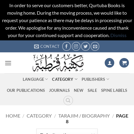
In order to serve our customers better, Qurtuba Books is
moving home. During the moving process, we would like to
request your patience as there may be delays in processing your
order. We apologise for any inconvenience caused and thank
your for your continued support and cooperation.
Dismiss
Skip
CONTACT
to
content
LANGUAGE
CATEGORY
PUBLISHERS
OUR PUBLICATIONS
JOURNALS
NEW
SALE
SPINE LABELS
HOME
/
CATEGORY
/
TARAJIM / BIOGRAPHY
/
PAGE
8