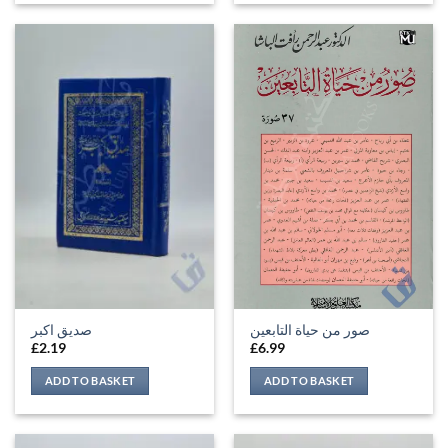
صور من حياة التابعين
صدیق اکبر
£
2.19
£
6.99
ADD TO BASKET
ADD TO BASKET