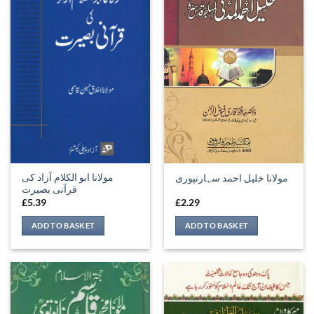
مولانا ابو الکلام آزاد کی
مولانا خلیل احمد سہارنپوری
قرآنی بصیرت
£
5.39
£
2.29
ADD TO BASKET
ADD TO BASKET