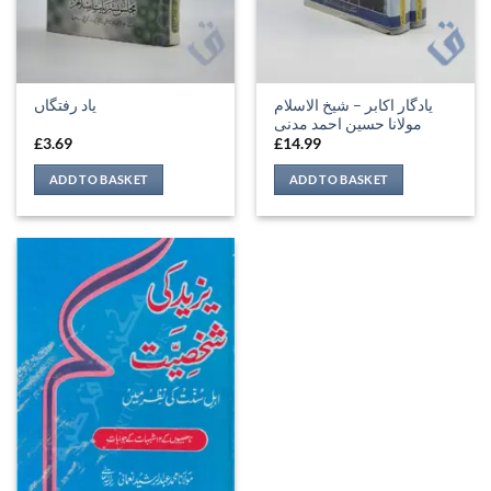
یادگار اکابر – شیخ الاسلام
یاد رفتگاں
مولانا حسین احمد مدنی
£
3.69
£
14.99
ADD TO BASKET
ADD TO BASKET