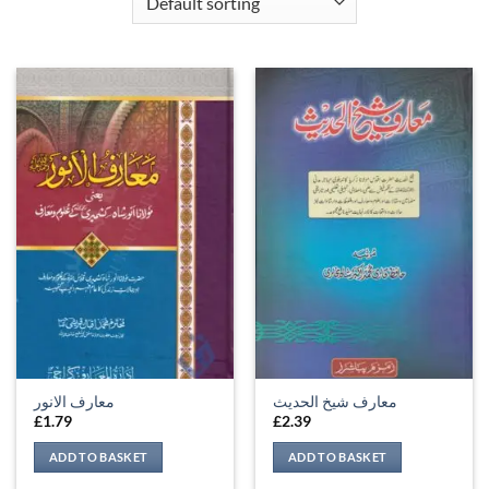
معارف شیخ الحدیث
معارف الانور
£
1.79
£
2.39
ADD TO BASKET
ADD TO BASKET