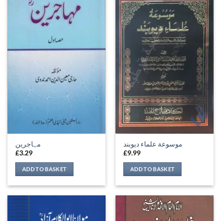
موسوعة علماء ديوبند
مہاجرین
£
3.29
£
9.99
ADD TO BASKET
ADD TO BASKET