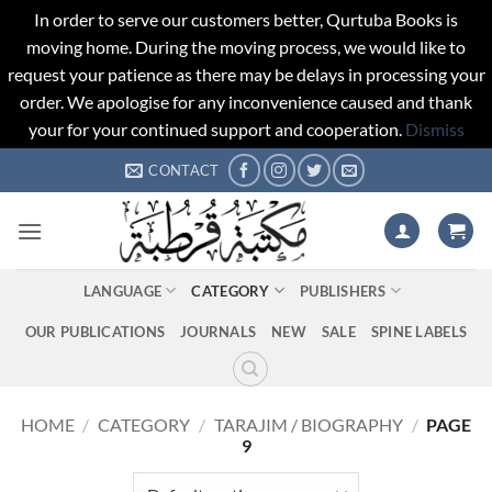
In order to serve our customers better, Qurtuba Books is
moving home. During the moving process, we would like to
request your patience as there may be delays in processing your
order. We apologise for any inconvenience caused and thank
your for your continued support and cooperation.
Dismiss
Skip
CONTACT
to
content
LANGUAGE
CATEGORY
PUBLISHERS
OUR PUBLICATIONS
JOURNALS
NEW
SALE
SPINE LABELS
HOME
/
CATEGORY
/
TARAJIM / BIOGRAPHY
/
PAGE
9