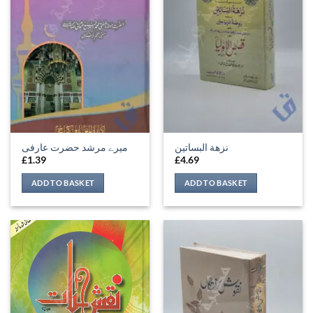
نزهة البساتين
میرے مرشد حضرت عارفی
£
1.39
£
4.69
ADD TO BASKET
ADD TO BASKET