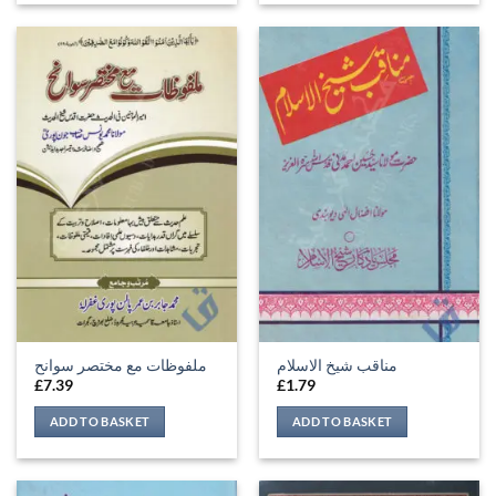
مناقب شیخ الاسلام
ملفوظات مع مختصر سوانح
£
7.39
£
1.79
ADD TO BASKET
ADD TO BASKET