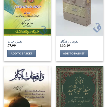
نقوش رفتگاں
نقش حیات
£
7.99
£
10.19
ADD TO BASKET
ADD TO BASKET