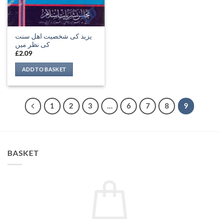
یزید کی شخصیت اھل سنت
کی نظر میں
£
2.09
ADD TO BASKET
1
2
3
…
6
7
8
9
BASKET