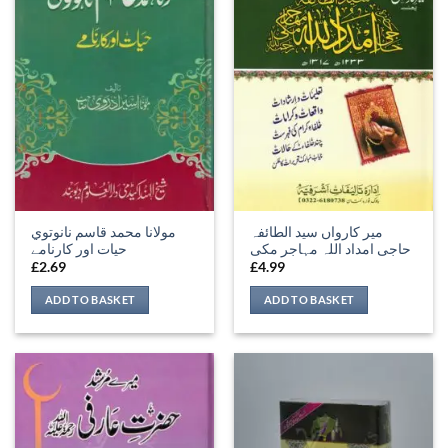
مير كارواں سید الطائفہ
مولانا محمد قاسم نانوتوي
حاجی امداد اللہ مہاجر مکی
حیات اور کارنامے
£
2.69
£
4.99
ADD TO BASKET
ADD TO BASKET