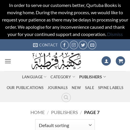
In order to serve our customers better, Qurtuba Books is
moving home. During the moving process, we would like to
request your patience as there may be delays in processing your
order. We apologise for any inconvenience caused and thank
your for your continued support and cooperation.
Dismiss
Skip
CONTACT
to
content
LANGUAGE
CATEGORY
PUBLISHERS
OUR PUBLICATIONS
JOURNALS
NEW
SALE
SPINE LABELS
HOME
/
PUBLISHERS
/
PAGE 7