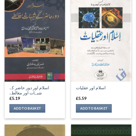
اسلام اور دور حاضر کے
اسلام اور عقلیات
شبہات اور مغالطے
£
5.19
£
5.59
ADD TO BASKET
ADD TO BASKET