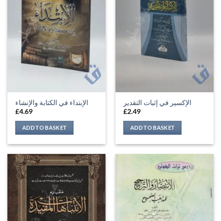
الإكسير في إثبات التقدير
الإبتداء في الكتابة والإنشاء
£
4.69
£
2.49
ADD TO BASKET
ADD TO BASKET