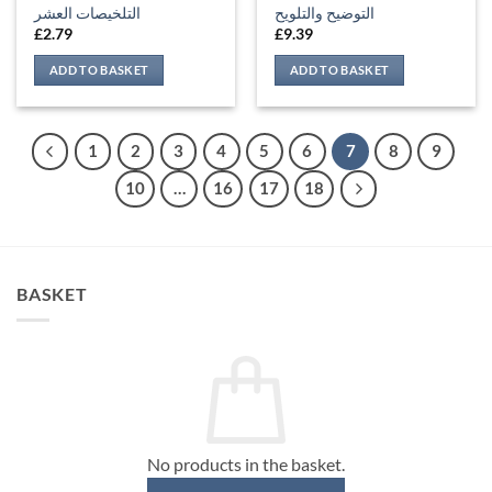
التوضيح والتلويح
التلخيصات العشر
£
2.79
£
9.39
ADD TO BASKET
ADD TO BASKET
1
2
3
4
5
6
7
8
9
10
…
16
17
18
BASKET
No products in the basket.