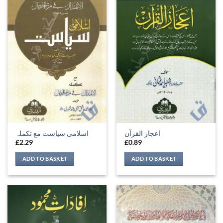
اعجاز القرآن
اسلامی سیاست مع تکملہ
£
2.29
£
0.89
ADD TO BASKET
ADD TO BASKET