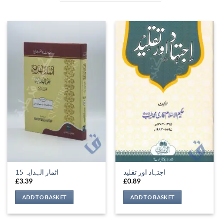
اجتہاد اور تقلید
اثمار الہدایہ 15
£
3.39
£
0.89
ADD TO BASKET
ADD TO BASKET