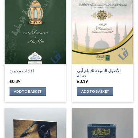
الأصول المنيفة للإمام أبي
افادات محمود
حنيفة
£
0.89
£
3.19
ADD TO BASKET
ADD TO BASKET