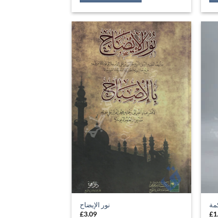
مة
نور الإيضاح
£
3.09
£
1