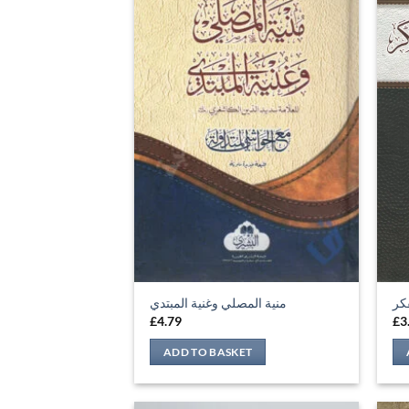
كر
منية المصلي وغنية المبتدي
£
4.79
£
3
ADD TO BASKET