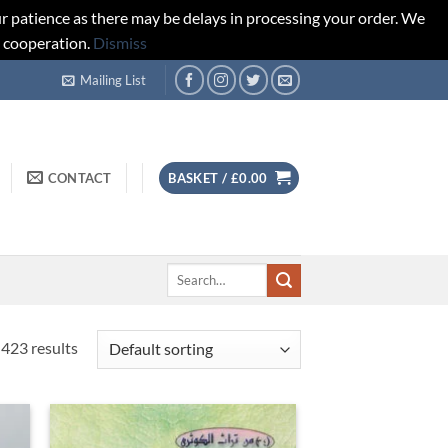
r patience as there may be delays in processing your order. We
d cooperation.
Dismiss
Mailing List
CONTACT
BASKET /
£
0.00
Search
for:
423 results