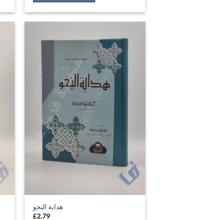
هداية النحو
£
2.79