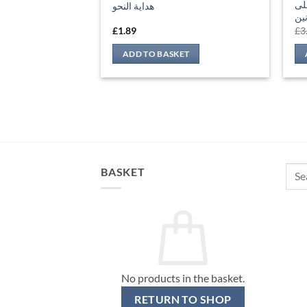
لى
هداية النحو
ين
£
1.89
£
3
ADD TO BASKET
Sear
BASKET
for:
No products in the basket.
RETURN TO SHOP