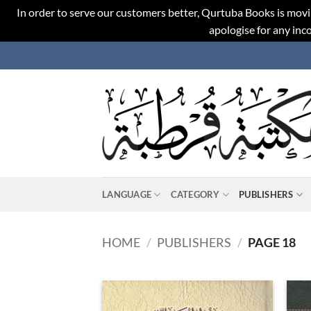
In order to serve our customers better, Qurtuba Books is movi
apologise for any in
Skip
to
content
LANGUAGE
CATEGORY
PUBLISHERS
HOME
/
PUBLISHERS
/
PAGE 18