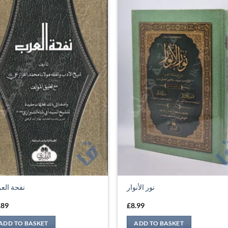
نور الأنوار
نفحة الع
.89
£
8.99
ADD TO BASKET
ADD TO BASKET