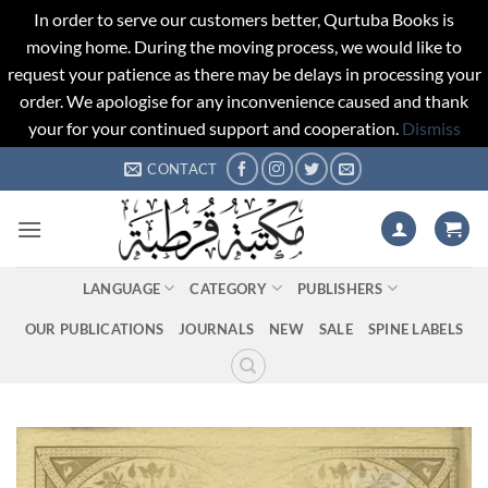
In order to serve our customers better, Qurtuba Books is
moving home. During the moving process, we would like to
request your patience as there may be delays in processing your
order. We apologise for any inconvenience caused and thank
your for your continued support and cooperation.
Dismiss
Skip
CONTACT
to
content
LANGUAGE
CATEGORY
PUBLISHERS
OUR PUBLICATIONS
JOURNALS
NEW
SALE
SPINE LABELS