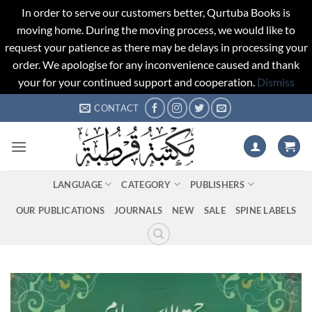
In order to serve our customers better, Qurtuba Books is
moving home. During the moving process, we would like to
request your patience as there may be delays in processing your
order. We apologise for any inconvenience caused and thank
your for your continued support and cooperation.
Dismiss
Skip
CONTACT
to
content
LANGUAGE
CATEGORY
PUBLISHERS
OUR PUBLICATIONS
JOURNALS
NEW
SALE
SPINE LABELS