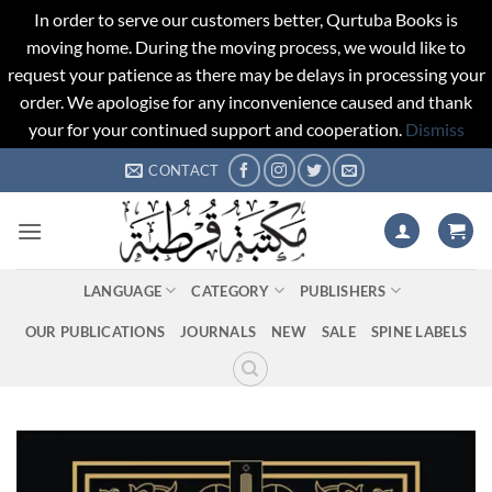
In order to serve our customers better, Qurtuba Books is
moving home. During the moving process, we would like to
request your patience as there may be delays in processing your
order. We apologise for any inconvenience caused and thank
your for your continued support and cooperation.
Dismiss
Skip
CONTACT
to
content
LANGUAGE
CATEGORY
PUBLISHERS
OUR PUBLICATIONS
JOURNALS
NEW
SALE
SPINE LABELS