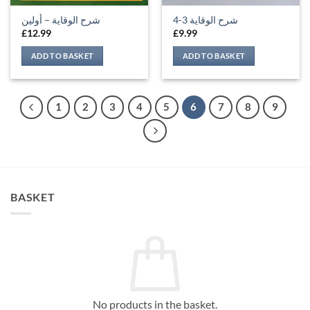
شرح الوقاية 3-4
شرح الوقاية – أولين
£
12.99
£
9.99
ADD TO BASKET
ADD TO BASKET
1
2
3
4
5
6
7
8
9
BASKET
No products in the basket.