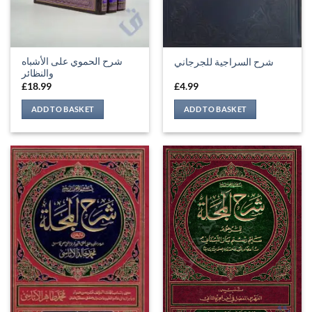
شرح الحموي على الأشباه
شرح السراجية للجرجاني
والنظائر
£
18.99
£
4.99
ADD TO BASKET
ADD TO BASKET