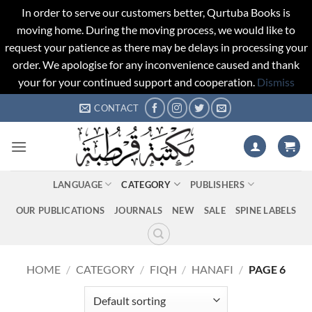
In order to serve our customers better, Qurtuba Books is
moving home. During the moving process, we would like to
request your patience as there may be delays in processing your
order. We apologise for any inconvenience caused and thank
your for your continued support and cooperation.
Dismiss
Skip
CONTACT
to
content
LANGUAGE
CATEGORY
PUBLISHERS
OUR PUBLICATIONS
JOURNALS
NEW
SALE
SPINE LABELS
HOME
/
CATEGORY
/
FIQH
/
HANAFI
/
PAGE 6