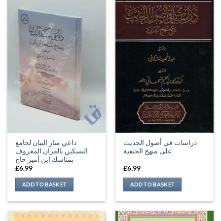
دراسات في أصول الحديث
داعي منار البيان لجامع
على منهج الحنفية
النسكين بالقران المعروف
بمناسك ابن أمير حاج
£
6.99
£
6.99
ADD TO BASKET
ADD TO BASKET