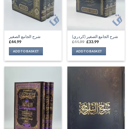
شرح الجامع الصغير (كردري)
شرح الجامع الصغير
Original
Current
£
44.99
£
44.99
£
33.99
price
price
was:
is:
ADD TO BASKET
ADD TO BASKET
£44.99.
£33.99.