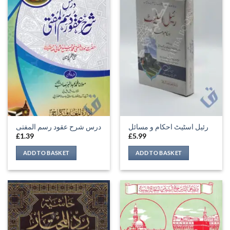
رئیل اسٹیٹ احکام و مسائل
درس شرح عقود رسم المفتی
£
1.39
£
5.99
ADD TO BASKET
ADD TO BASKET