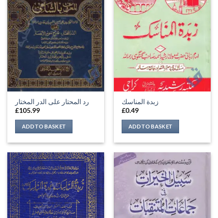
زبدة المناسك
رد المحتار على الدر المختار
£
105.99
£
0.49
ADD TO BASKET
ADD TO BASKET