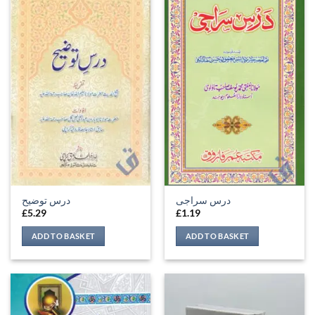
درس سراجی
درس توضيح
£
5.29
£
1.19
ADD TO BASKET
ADD TO BASKET