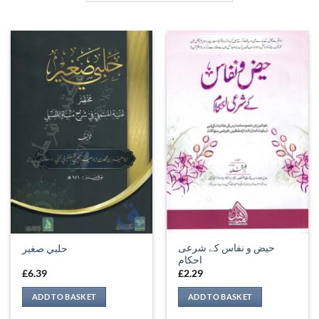
حیض و نفاس کے شرعی
حلبي صغير
احکام
£
6.39
£
2.29
ADD TO BASKET
ADD TO BASKET