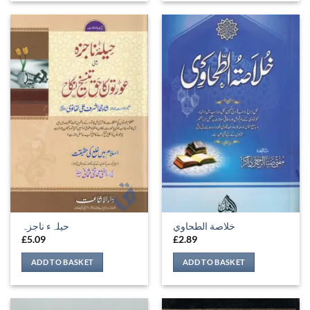
خلاصة الطحاوي
حیلہء ناجزہ
£
5.09
£
2.89
ADD TO BASKET
ADD TO BASKET