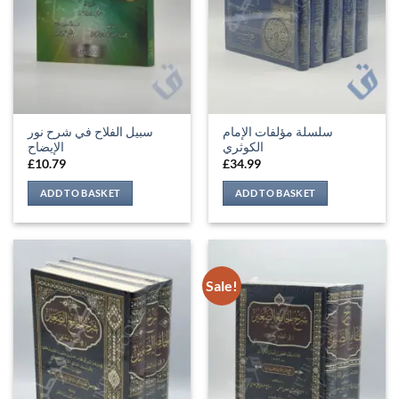
سلسلة مؤلفات الإمام
سبيل الفلاح في شرح نور
الكوثري
الإيضاح
£
10.79
£
34.99
ADD TO BASKET
ADD TO BASKET
Sale!