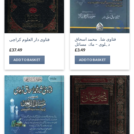
فتاوی شاہ محمد اسحاق
فتاوی دار العلوم کراچی
دہلوی – مائۃ مسائل
£
37.49
£
3.49
ADD TO BASKET
ADD TO BASKET