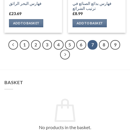
فهارس بدائع الصنائع في
فهارس البحر الرائق
ترتيب الشرائع
£
23.69
£
8.99
ADD TO BASKET
ADD TO BASKET
1
2
3
4
5
6
7
8
9
BASKET
No products in the basket.