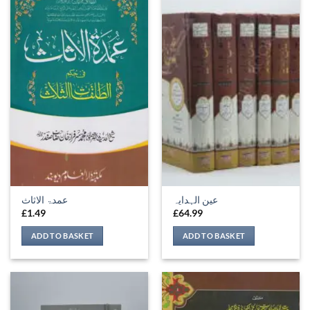
عین الہدایہ
عمدۃ الاثاث
£
1.49
£
64.99
ADD TO BASKET
ADD TO BASKET