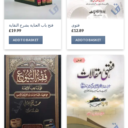
فتوی
فتح باب العناية بشرح النقاية
£
19.99
£
12.89
ADD TO BASKET
ADD TO BASKET