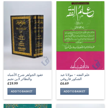
علم الفقه – مولانا عبد
عقود الجواهر شرح الأشباه
الشكور فاروقي
والنظائر لابن نجيم
£
19.99
£
6.69
ADD TO BASKET
ADD TO BASKET