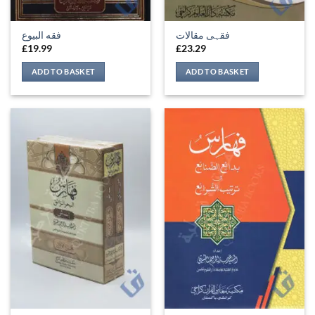
فقہی مقالات
فقه البيوع
£
19.99
£
23.29
ADD TO BASKET
ADD TO BASKET