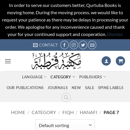
In order to serve our customers better, Qurtuba Books is
moving home. During the moving process, we would like to
request your patience as there may be delays in processing your
order. We apologise for any inconvenience caused and thank
your for your continued support and cooperation.
Dismiss
Skip
CONTACT
to
content
LANGUAGE
CATEGORY
PUBLISHERS
OUR PUBLICATIONS
JOURNALS
NEW
SALE
SPINE LABELS
HOME
/
CATEGORY
/
FIQH
/
HANAFI
/
PAGE 7