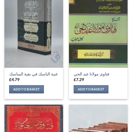
فتاوى مولانا عبد الحي
غنية الناسك في بغية المناسك
£
4.79
£
7.29
ADD TO BASKET
ADD TO BASKET