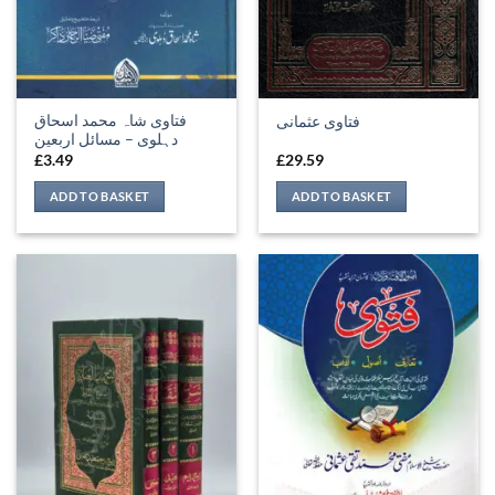
فتاوی شاہ محمد اسحاق
فتاوی عثمانی
دہلوی – مسائل اربعین
£
3.49
£
29.59
ADD TO BASKET
ADD TO BASKET