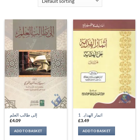
اثمار الھدایہ 1
إلى طالب العلم
£
4.09
£
3.49
ADD TO BASKET
ADD TO BASKET