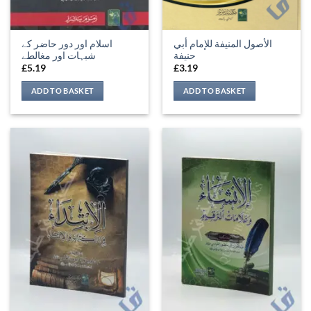
الأصول المنيفة للإمام أبي
اسلام اور دور حاضر کے
حنيفة
شبہات اور مغالطے
£
5.19
£
3.19
ADD TO BASKET
ADD TO BASKET