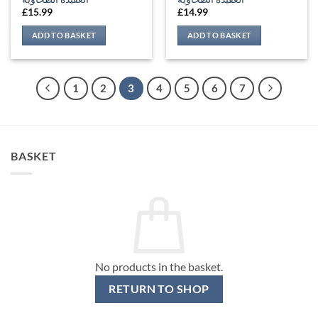
£
15.99
£
14.99
ADD TO BASKET
ADD TO BASKET
1
2
3
4
5
6
7
BASKET
No products in the basket.
RETURN TO SHOP