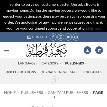
In order to serve our customers better, Qurtuba Books is
moving home. During the moving process, we would like to
request your patience as there may be delays in processing your
order. We apologise for any inconvenience caused and thank
your for your continued support and cooperation.
Dismiss
Skip
CONTACT
to
content
LANGUAGE
CATEGORY
PUBLISHERS
OUR PUBLICATIONS
JOURNALS
NEW
SALE
SPINE LABELS
HOME
/
PUBLISHERS
/
ZAMZAM PUBLISHERS
/
PAGE
3