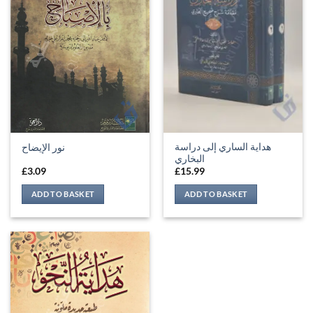
هداية الساري إلى دراسة
نور الإيضاح
البخاري
£
3.09
£
15.99
ADD TO BASKET
ADD TO BASKET