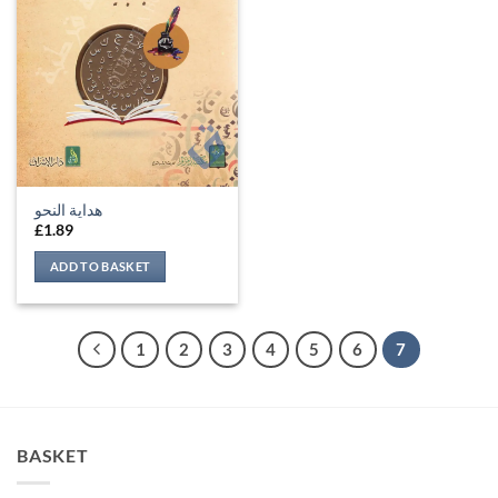
هداية النحو
£
1.89
ADD TO BASKET
1
2
3
4
5
6
7
BASKET