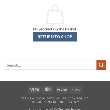
No products in the basket.
RETURN TO SHOP
Search
for:
Visa
MasterCard
PayPal
Bank
Transfer
TERMS AND CONDITIONS
PRIVACY POLICY
REFUND AND RETURNS POLICY
Copyright 2026 ©
Qurtuba Books