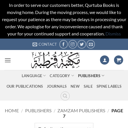
In order to serve our customers better, Qurtuba Books is
moving home. During the moving process, we would like to
request your patience as there may be delays in processing your
order. We apologise for any inconvenience caused and thank
your for your continued support and cooperation.
Dismiss
Skip
CONTACT
to
content
LANGUAGE
CATEGORY
PUBLISHERS
OUR PUBLICATIONS
JOURNALS
NEW
SALE
SPINE LABELS
HOME
/
PUBLISHERS
/
ZAMZAM PUBLISHERS
/
PAGE
7