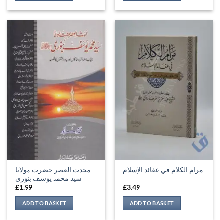
محدث العصر حضرت مولانا
مرام الكلام في عقائد الإسلام
سید محمد یوسف بنوری
£
1.99
£
3.49
ADD TO BASKET
ADD TO BASKET