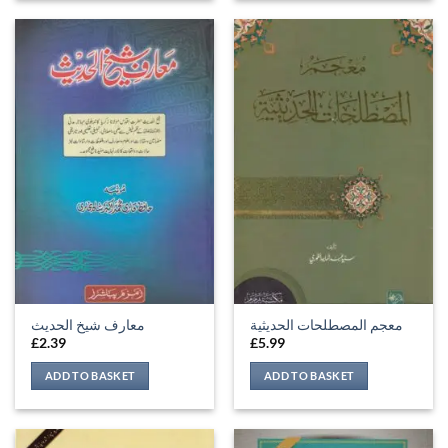
معجم المصطلحات الحديثية
معارف شیخ الحدیث
£
2.39
£
5.99
ADD TO BASKET
ADD TO BASKET