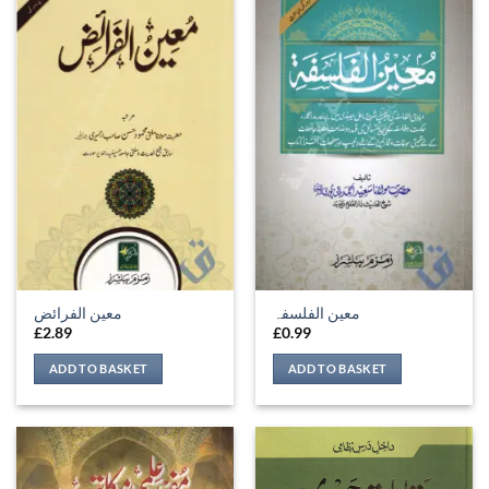
معين الفلسفہ
معين الفرائض
£
2.89
£
0.99
ADD TO BASKET
ADD TO BASKET