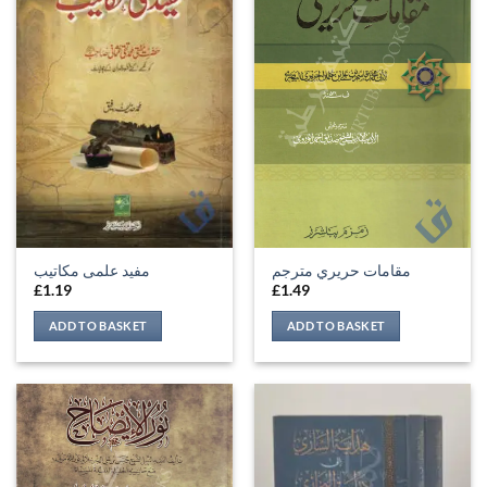
مقامات حريري مترجم
مفید علمی مکاتیب
£
1.19
£
1.49
ADD TO BASKET
ADD TO BASKET