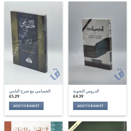
الدروس النحوية
الحسامي مع شرح النامي
£
5.29
£
4.39
ADD TO BASKET
ADD TO BASKET