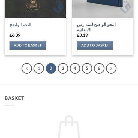
النحو الواضح للمدارس
النحو الواضح
الابتدائية
£
6.39
£
3.19
ADD TO BASKET
ADD TO BASKET
1
2
3
4
5
6
BASKET