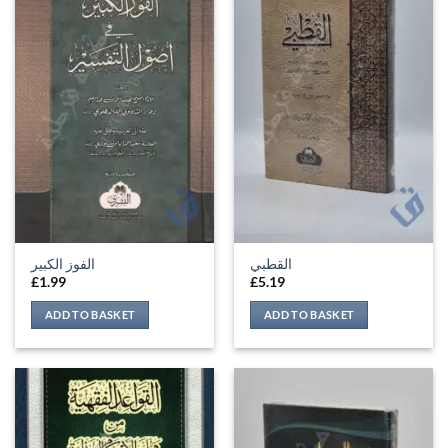
القطبي
الفوز الكبير
£
1.99
£
5.19
ADD TO BASKET
ADD TO BASKET