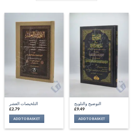
التوضيح والتلويح
التلخيصات العشر
£
2.79
£
9.49
ADD TO BASKET
ADD TO BASKET