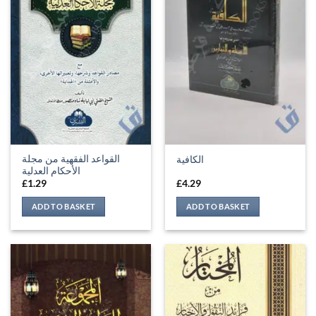
القواعد الفقهية من مجلة
الكافية
الأحكام العدلية
£
1.29
£
4.29
ADD TO BASKET
ADD TO BASKET