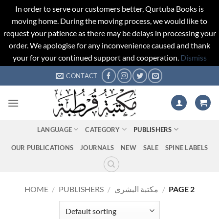
In order to serve our customers better, Qurtuba Books is
moving home. During the moving process, we would like to
request your patience as there may be delays in processing your
order. We apologise for any inconvenience caused and thank
your for your continued support and cooperation.
Dismiss
Skip
CONTACT
to
content
LANGUAGE
CATEGORY
PUBLISHERS
OUR PUBLICATIONS
JOURNALS
NEW
SALE
SPINE LABELS
HOME
/
PUBLISHERS
/
مكتبة البشرى
/
PAGE 2