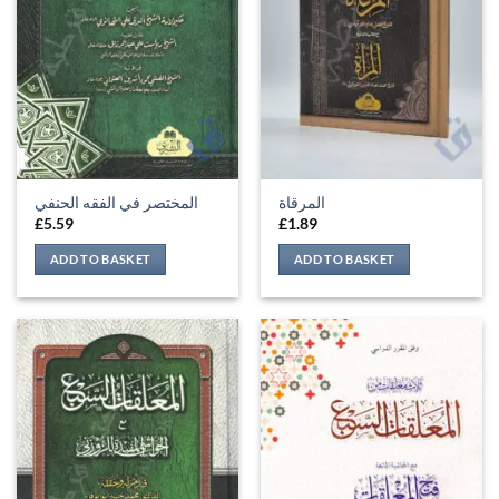
المرقاة
المختصر في الفقه الحنفي
£
5.59
£
1.89
ADD TO BASKET
ADD TO BASKET