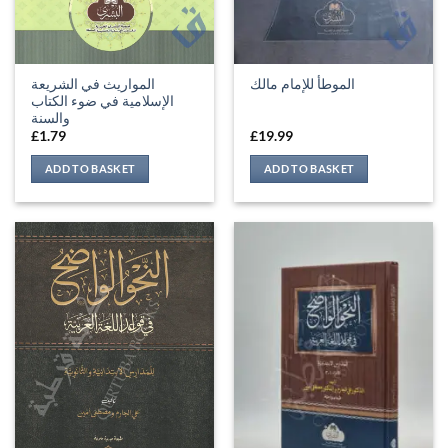
المواريث في الشريعة
الموطأ للإمام مالك
الإسلامية في ضوء الكتاب
والسنة
£
1.79
£
19.99
ADD TO BASKET
ADD TO BASKET