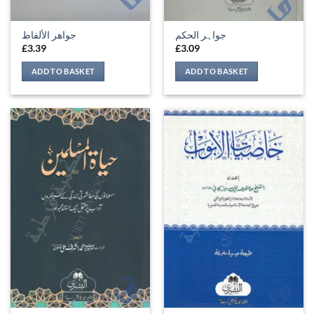
جواہر الحکم
جواهر الألفاظ
£
3.39
£
3.09
ADD TO BASKET
ADD TO BASKET