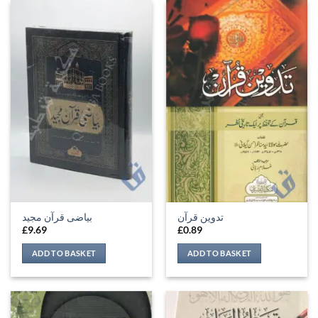
تدوین قرآن
بیاضی قرآن مجید
£
9.69
£
0.89
ADD TO BASKET
ADD TO BASKET