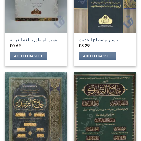
تيسير مصطلح الحديث
تيسير المنطق باللغة العربية
£
0.69
£
3.29
ADD TO BASKET
ADD TO BASKET