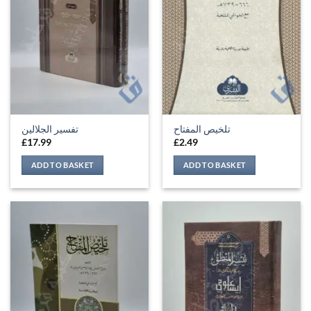
تلخيص المفتاح
تفسير الجلالين
£
17.99
£
2.49
ADD TO BASKET
ADD TO BASKET