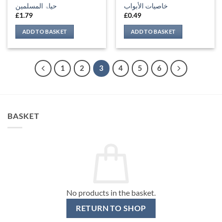
خاصيات الأبواب
حیاۃ المسلمین
£
1.79
£
0.49
ADD TO BASKET
ADD TO BASKET
1
2
3
4
5
6
BASKET
No products in the basket.
RETURN TO SHOP