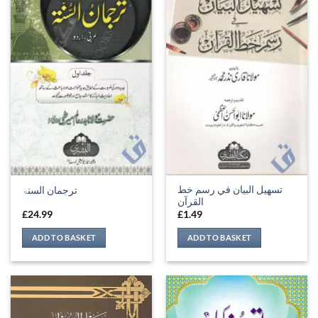
تسهيل البيان في رسم خط
ترجمان السنۃ
القرآن
£
24.99
£
1.49
ADD TO BASKET
ADD TO BASKET