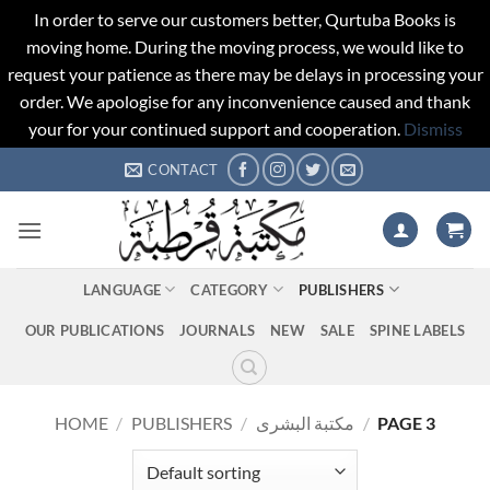
In order to serve our customers better, Qurtuba Books is
moving home. During the moving process, we would like to
request your patience as there may be delays in processing your
order. We apologise for any inconvenience caused and thank
your for your continued support and cooperation.
Dismiss
Skip
CONTACT
to
content
LANGUAGE
CATEGORY
PUBLISHERS
OUR PUBLICATIONS
JOURNALS
NEW
SALE
SPINE LABELS
HOME
/
PUBLISHERS
/
مكتبة البشرى
/
PAGE 3