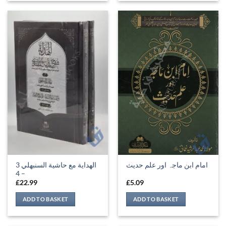
الهداية مع حاشية السنبهلي 3
امام ابن ماجہ اور علم حدیث
– 4
£
22.99
£
5.09
ADD TO BASKET
ADD TO BASKET