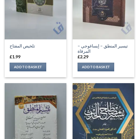
تيسير المنطق – إيساغوجي –
تلخيص المفتاح
المرقاة
£
1.99
£
2.29
ADD TO BASKET
ADD TO BASKET