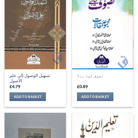
تسهيل الوصول إلى علم
تصوف کیا ہے؟
الأصول
£
4.79
£
0.89
ADD TO BASKET
ADD TO BASKET